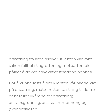
Foredrag og kurs
Andre tjenester
Erstatning på grunn av
Personvern
ulovlig forbigåelse ved
tilsetting
SEARCH
Raugland Advokatene bistod nylig en klient som
mente at hun var blitt ulovlig forbigått ved en
ansettelsesprosess, og som derfor krevde
erstatning fra arbeidsgiver. Klienten vår vant
saken fullt ut i tingretten og motparten ble
pålagt å dekke advokatkostnadene hennes.
For å kunne fastslå om klienten vår hadde krav
på erstatning, måtte retten ta stilling til de tre
generelle vilkårene for erstatning;
ansvarsgrunnlag, årsakssammenheng og
økonomisk tap.