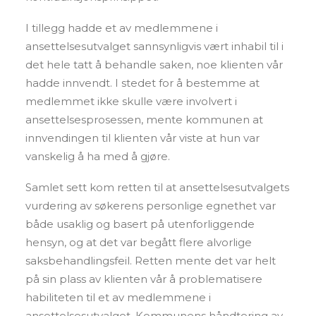
I tillegg hadde et av medlemmene i
ansettelsesutvalget sannsynligvis vært inhabil til i
det hele tatt å behandle saken, noe klienten vår
hadde innvendt. I stedet for å bestemme at
medlemmet ikke skulle være involvert i
ansettelsesprosessen, mente kommunen at
innvendingen til klienten vår viste at hun var
vanskelig å ha med å gjøre.
Samlet sett kom retten til at ansettelsesutvalgets
vurdering av søkerens personlige egnethet var
både usaklig og basert på utenforliggende
hensyn, og at det var begått flere alvorlige
saksbehandlingsfeil. Retten mente det var helt
på sin plass av klienten vår å problematisere
habiliteten til et av medlemmene i
ansettelsesutvalget. Kommunens håndtering av