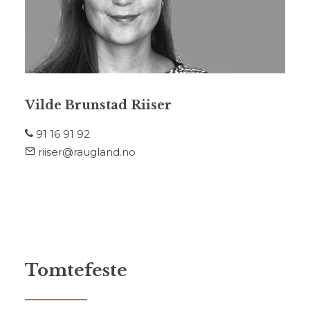
Vilde Brunstad Riiser
91 16 91 92
riiser@raugland.no
Tomtefeste