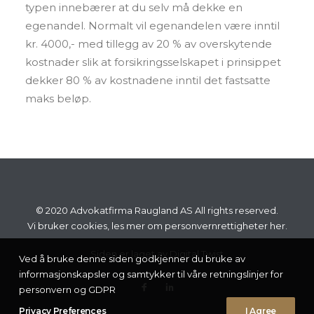
typen innebærer at du selv må dekke en
egenandel. Normalt vil egenandelen være inntil
kr. 4000,- med tillegg av 20 % av overskytende
kostnader slik at forsikringsselskapet i prinsippet
dekker 80 % av kostnadene inntil det fastsatte
maks beløp.
© 2020 Advokatfirma Raugland AS All rights reserved.
Vi bruker cookies, les mer om personvernrettigheter
her.
Siden er laget av
Digital Twist
Ved å bruke denne siden godkjenner du bruke av
informasjonskapsler og samtykker til våre retningslinjer for
personvern og GDPR
Privacy Preferences
I Agree