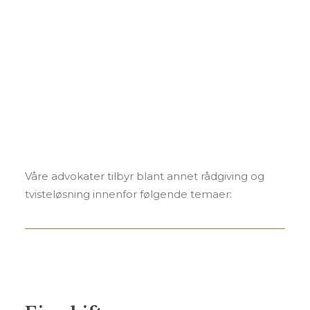
Foredrag og kurs
Andre tjenester
Personvern
Raugland Advokatene yter juridisk
bistand innen alle sider ved
SEARCH
etablering, drift og utvikling av fast
eiendom til næringsdrivende,
borettslag, eierseksjonssameier og
privatpersoner.
Våre advokater tilbyr blant annet rådgiving og
tvisteløsning innenfor følgende temaer: