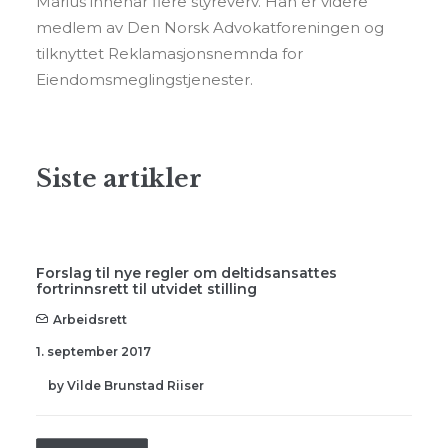
Marius innehar flere styreverv. Han er videre
medlem av Den Norsk Advokatforeningen og
tilknyttet Reklamasjonsnemnda for
Eiendomsmeglingstjenester.
Siste artikler
Forslag til nye regler om deltidsansattes
fortrinnsrett til utvidet stilling
Arbeidsrett
1. september 2017
by Vilde Brunstad Riiser