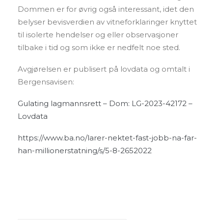
Dommen er for øvrig også interessant, idet den
belyser bevisverdien av vitneforklaringer knyttet
til isolerte hendelser og eller observasjoner
tilbake i tid og som ikke er nedfelt noe sted.
Avgjørelsen er publisert på lovdata og omtalt i
Bergensavisen:
Gulating lagmannsrett – Dom: LG-2023-42172 –
Lovdata
https://www.ba.no/larer-nektet-fast-jobb-na-far-
han-millionerstatning/s/5-8-2652022