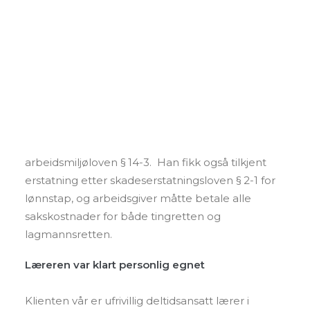
Foredrag og kurs
Andre tjenester
Personvern
SEARCH
I Gulating lagmannsretts avgjørelse avsagt 10. juni
2024 fikk vår klient medhold i sitt krav om
erstatning og oppreisning for brudd på
deltidsansattes fortrinnsrett til utvidet stilling, jf
arbeidsmiljøloven § 14-3. Han fikk også tilkjent
erstatning etter skadeserstatningsloven § 2-1 for
lønnstap, og arbeidsgiver måtte betale alle
sakskostnader for både tingretten og
lagmannsretten.
Læreren var klart personlig egnet
Klienten vår er ufrivillig deltidsansatt lærer i