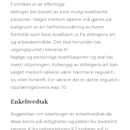
Formålet er at offentlige
stillinger blir besatt av best mulig kvalifiserte
personer. Valget mellom søkere må gjøres på
bakgrunn av en helhetsvurdering av hvem
fremstår som best kvalifisert ut fra stillingens art
og arbeidsområde. Det skal herunder tas
utgangspunkt i kravene til
faglige og personlige kvalifikasjoner og skal tas
med i utlysningen. Avhengig av stillingens art kan
valget mellom søkere være nærmere regulert i
lov eller forskrift. For lærere del er dette regulert i
opplæringslovens kap. 10.
Enkeltvedtak
Avgjørelser om tilsettinger er enkeltvedtak da
disse beror på rettigheter og plikter for bestemt
person, jf. forvaltningsloven § 2 bokstav a jf. b.