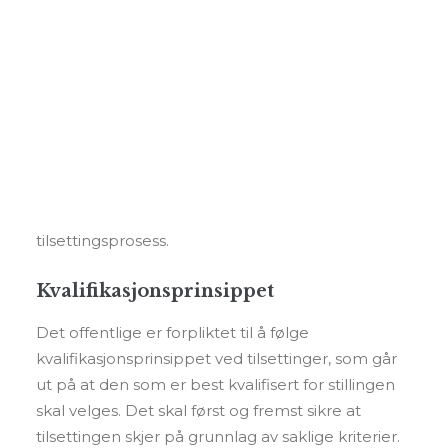
Foredrag og kurs
Offentlige tilsettinger
Andre tjenester
Ved ansettelser i det offentlige står ikke
Personvern
arbeidsgiver helt fritt i sin vurdering av hvem som
skal velges til en stilling. I det følgende vil jeg se
SEARCH
på hvilke rettigheter du har som arbeidssøker og
hvilke krav som stilles til det offentlige. Jeg
behandler ikke hvilke rettigheter man har
dersom man opplever seg diskriminert i en
tilsettingsprosess.
Kvalifikasjonsprinsippet
Det offentlige er forpliktet til å følge
kvalifikasjonsprinsippet ved tilsettinger, som går
ut på at den som er best kvalifisert for stillingen
skal velges. Det skal først og fremst sikre at
tilsettingen skjer på grunnlag av saklige kriterier.