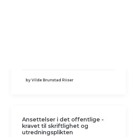
Foredrag og kurs
Andre tjenester
Personvern
Ny lov om statens
tjenestemenn
SEARCH
Den 1. juli 2017 trådte lov om statens
ansatte mv. i kraft (statsansatteloven).…
by Vilde Brunstad Riiser
Ansettelser i det offentlige -
kravet til skriftlighet og
utredningsplikten