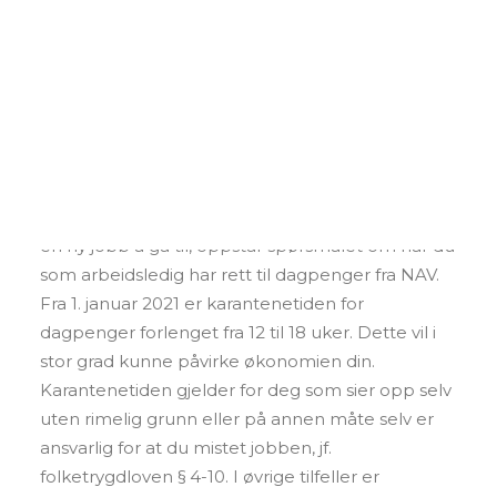
Foredrag og kurs
Andre tjenester
Personvern
Forlenget karantenetid fra
12 til 18 uker for dagpenger
SEARCH
under arbeidsledighet
Når et arbeidsforhold opphører uten at du har
en ny jobb å gå til, oppstår spørsmålet om når du
som arbeidsledig har rett til dagpenger fra NAV.
Fra 1. januar 2021 er karantenetiden for
dagpenger forlenget fra 12 til 18 uker. Dette vil i
stor grad kunne påvirke økonomien din.
Karantenetiden gjelder for deg som sier opp selv
uten rimelig grunn eller på annen måte selv er
ansvarlig for at du mistet jobben, jf.
folketrygdloven § 4-10. I øvrige tilfeller er