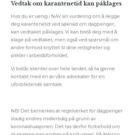
Vedtak om karantenetid kan påklages
Hvis du er uenig i NAV sin vurdering om å ilegge
deg karantenetid ved søknad om dagpenger,
kan vedtaket påklages. Vi kan bistå deg med å
klage på vedtaket, men også ved spørsmål om
andre forhold knyttet til dine rettigheter og
plikter i arbeidsforholdet.
Vi bistår klienter over hele landet, så ta gjerne
kontakt med en av våre advokater for en
uforpliktende samtale.
NB! Det bemerkes at regelverket for dagpenger
stadig endres midlertidig på grunn av
koronasituasjonen. Det tas derfor forbehold om
at reglene kan endres på kort varsel. På NAV.no