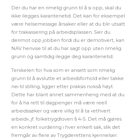
Der du har en rimelig grunn til å si opp, skal du
ikke ilegges karantenetid. Det kan for eksempel
være helsemessige årsaker eller at du blir utsatt
for trakassering på arbeidsplassen. Sier du
derimot opp jobben fordi du er demotivert, kan
NAV henvise til at du har sagt opp uten rimelig
grunn og samtidig ilegge deg karantenetid.
Terskelen for hva som er ansett som rimelig
grunn til å avslutte et arbeidsforhold eller takke
nei til stilling, ligger etter praksis nokså høyt.
Dette har blant annet sammenheng med at du
for å ha rett til dagpenger må være reell
arbeidssøker og være villig til å ta «ethvert
arbeid», jf. folketrygdloven § 4-5. Det må gjøres
en konkret vurdering i hver enkelt sak, slik det
fremgår av flere av Trygderettens kjennelser.