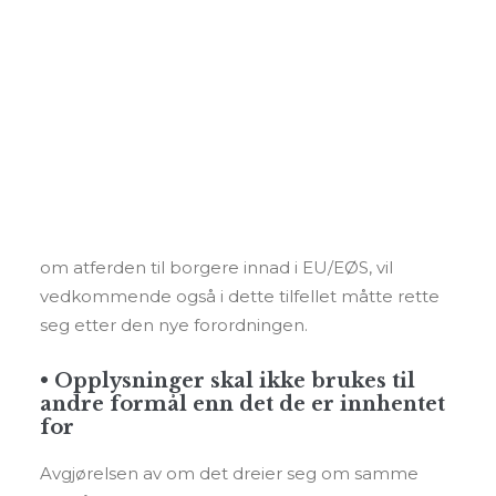
Foredrag og kurs
I denne artikkelen gis det en oppsummering på
Andre tjenester
hva som blir annerledes som følge av den nye
personvernforordningen.
Personvern
• Regelverket gjelder utenfor EU/EØS
SEARCH
Reglene vil gjelde alle som tilbyr varer og
tjenester innad i EU/EØS. Dersom en aktør i et
land utenfor EU/EØS kun samler opplysninger
om atferden til borgere innad i EU/EØS, vil
vedkommende også i dette tilfellet måtte rette
seg etter den nye forordningen.
• Opplysninger skal ikke brukes til
andre formål enn det de er innhentet
for
Avgjørelsen av om det dreier seg om samme