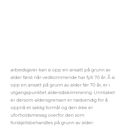
Foredrag og kurs
Aldersdiskriminering i arbeidslivet
Andre tjenester
Journalist i Steinar Mediaas måtte fratre sin stilling
Personvern
som journalist i NRK fordi han hadde fylt 67 år.
Mediaas ønsket ikke selv å slutte i jobben og
SEARCH
hevdet at han ble utsatt for aldersdiskriminering.
Likestillings- og diskrimineringsnemnda (LDN)
gav ham medhold i saken.
Etter arbeidsmiljøloven er hovedregelen at
arbeidsgiver kan si opp en ansatt på grunn av
alder først når vedkommende har fylt 70 år. Å si
opp en ansatt på grunn av alder før 70 år, er i
utgangspunktet aldersdiskriminering. Unntaket
er dersom aldersgrensen er nødvendig for å
oppnå et saklig formål og den ikke er
uforholdsmessig overfor den som
forskjellsbehandles på grunn av alder.