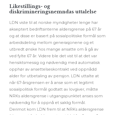
Likestillings- og
diskrimineringsnemndas uttalelse
LDN viste til at norske myndigheter lenge har
akseptert bedriftsinterne aldersgrense på 67 år
og at disse er basert på sosialpolitiske formål som
arbeidsdeling mellom generasjonene og et
utbredt ønske hos mange ansatte om å gå av
ved fylte 67 år. Videre ble det vist til at det var
hensiktsmessig og nødvendig med automatisk
opphør av ansettelseskontrakt ved oppnådd
alder for utbetaling av pensjon. LDN uttalte at
når 67-årsgrensen er å anse som et legitimt
sosialpolitisk formål godtatt av lovgiver, måtte
NRKs aldersgrense i utgangspunktet anses som
nødvendig for å oppnå et saklig formål.
Derimot kom LDN frem til at NRKs aldersgrense