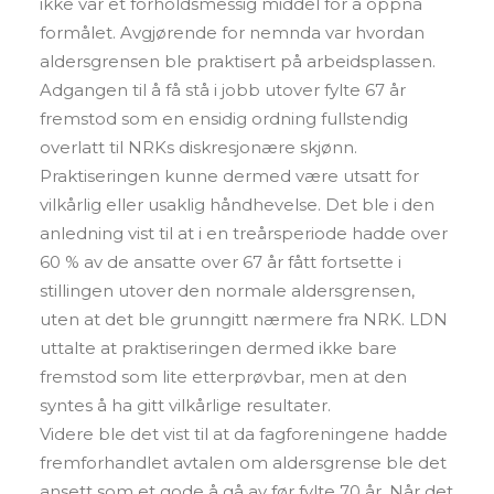
ikke var et forholdsmessig middel for å oppnå
formålet. Avgjørende for nemnda var hvordan
aldersgrensen ble praktisert på arbeidsplassen.
Adgangen til å få stå i jobb utover fylte 67 år
fremstod som en ensidig ordning fullstendig
overlatt til NRKs diskresjonære skjønn.
Praktiseringen kunne dermed være utsatt for
vilkårlig eller usaklig håndhevelse. Det ble i den
anledning vist til at i en treårsperiode hadde over
60 % av de ansatte over 67 år fått fortsette i
stillingen utover den normale aldersgrensen,
uten at det ble grunngitt nærmere fra NRK. LDN
uttalte at praktiseringen dermed ikke bare
fremstod som lite etterprøvbar, men at den
syntes å ha gitt vilkårlige resultater.
Videre ble det vist til at da fagforeningene hadde
fremforhandlet avtalen om aldersgrense ble det
ansett som et gode å gå av før fylte 70 år. Når det