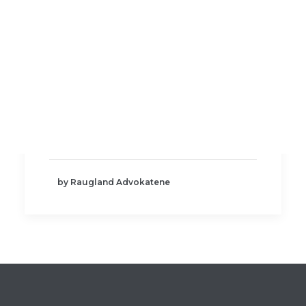
Foredrag og kurs
Andre tjenester
Personvern
Mobbing og trakassering på
arbeidsplassen
SEARCH
Mobbing og trakassering på
arbeidsplassen Mobbing og
trakassering på…
by Raugland Advokatene